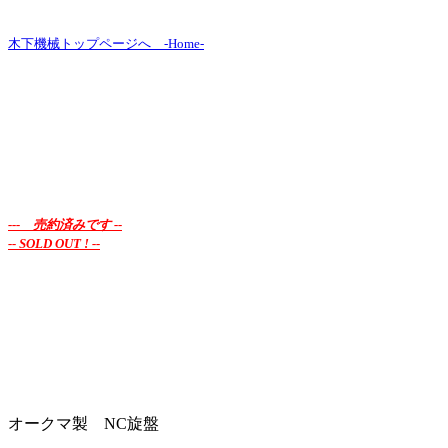
木下機械トップページへ -Home-
--- 売約済みです --
-- SOLD OUT ! --
オークマ製 NC旋盤