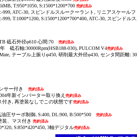
B, T:950*1050, S:1500*1200*700
売約済み
uc-999, ATC-30, スピンドルスルークーラント, リニアスケール
999, T:1000*1200, S:1500*1200*700*400, ATC-30, 
1iTB 砥石外径φ610 心間:70
売約済み
年 砥石軸:30000Rpm(HSB188-030), PULCOM V4
売約済み
r Mate, テーブル上振りφ450, 研削最大外径φ430, センタ間距離: 30
バランサー付き
売約済み
 2004年新インバーター取り換え
売約済み
ス付き, 再塗装なしでこの状態です
売約済み
電気油圧サーボ制御, S:400, DL:900, B:500*500
売約済み
再塗装、マス付き
売約済み
*320, S:850*420*450, 3軸デジタル
売約済み