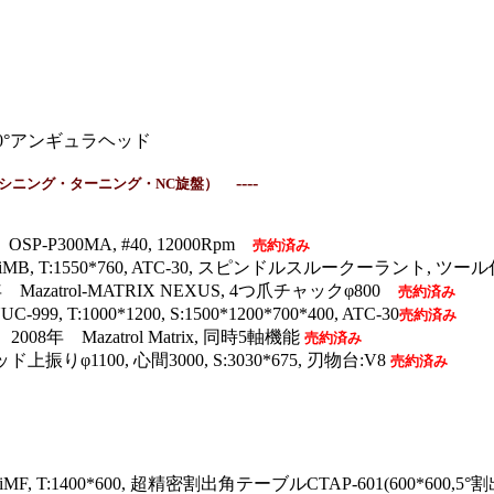
2st, 90°アンギュラヘッド
----
シニング・ターニング・NC旋盤
）
SP-P300MA, #40, 12000Rpm
売約済み
1iMB, T:1550*760, ATC-30, スピンドルスルークーラント, ツ
 Mazatrol-MATRIX NEXUS, 4つ爪チャックφ800
売約済み
99, T:1000*1200, S:1500*1200*700*400, ATC-30
売約済み
2008年 Mazatrol Matrix, 同時5軸機能
売約済み
ベッド上振りφ1100, 心間3000, S:3030*675, 刃物台:V8
売約済み
0iMF, T:1400*600, 超精密割出角テーブルCTAP-601(600*600,5