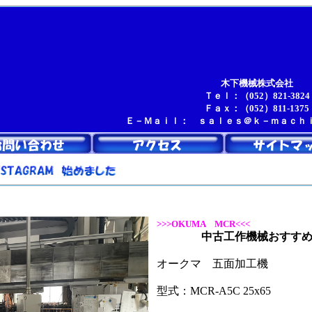
販売 小型機から超大型機まで名古屋ショールームに多
木下機械株式会社
Ｔｅｌ：（052）821-3824
Ｆａｘ：（052）811-1375
Ｅ－Ｍａｉｌ： ｓａｌｅｓ＠ｋ－ｍａｃｈ
>>>OKUMA MCR<<<
下 械
中古工作機械おすすめ 
オークマ 五面加工機
型式：MCR-A5C 25x65