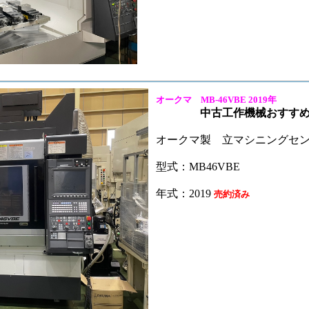
オークマ MB-46VBE 2019年
下 械
中古工作機械おすすめ 
オークマ製 立マシニングセ
型式：MB46VBE
年式：2019
売約済み