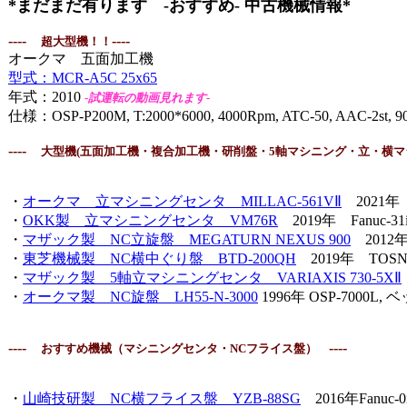
*まだまだ有ります -おすすめ- 中古機械情報*
----
----
超大型機！！
オークマ 五面加工機
型式：MCR-A5C 25x65
年式：2010
-試運転の動画見れます-
仕様：OSP-P200M, T:2000*6000, 4000Rpm, ATC-50, AAC-
----
大型機(五面加工機・
複合加工機・研削盤・5軸マシニング・立・横マ
・
オークマ 立マシニングセンタ MILLAC-561VⅡ
2021年 O
・
OKK製 立マシニングセンタ VM76R
2019年 Fanuc-3
・
マザック製 NC立旋盤 MEGATURN NEXUS 900
2012年
・
東芝機械製 NC横中ぐり盤 BTD-200QH
2019年 TOSNUC-9
・
マザック製 5軸立マシニングセンタ VARIAXIS 730-5XⅡ
・
オークマ製 NC旋盤 LH55-N-3000
1996年 OSP-7000L, 
----
----
おすすめ機械（マシニングセンタ・NCフライス盤）
・
山崎技研製 NC横フライス盤 YZB-88SG
2016年Fanuc-