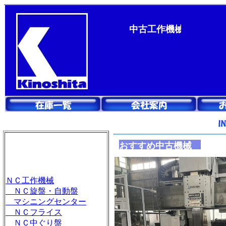
中古工作機械 買取・
おすすめ中古機械
ＮＣ工作機械
ＮＣ旋盤・自動盤
マシニングセンター
ＮＣフライス
ＮＣ中ぐり盤