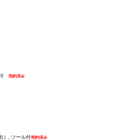
ール付
売約済み
°割出）, ツール付
売約済み