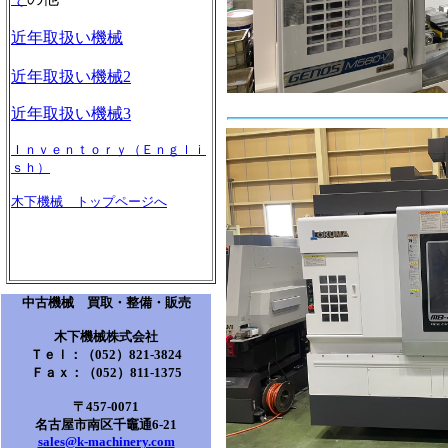
近年取扱い機械
近年取扱い機械2
近年取扱い機械3
Ｉｎｖｅｎｔｏｒｙ（Ｅｎｇｌｉ
ｓｈ）
木下機械 トップページへ
中古機械 買取・整備・販売
木下機械株式会社
Ｔｅｌ：（052）821-3824
Ｆａｘ：（052）811-1375
〒457-0071
名古屋市南区千竈通6-21
sales@k-machinery.com