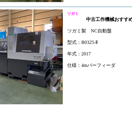
ツガミ
下 械
中古工作機械おすすめ 
ツガミ製 NC自動盤
型式：B0325-Ⅱ
年式：2017
仕様：4mバーフィーダ