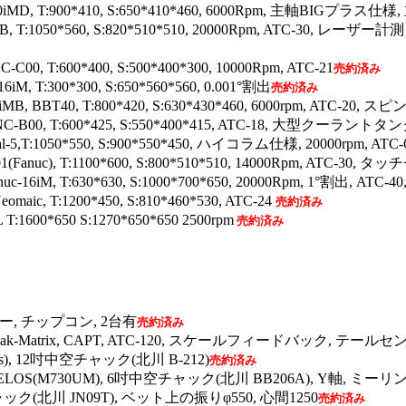
iMD, T:900*410, S:650*410*460, 6000Rpm, 主軸BIGプラス
MB, T:1050*560, S:820*510*510, 20000Rpm, ATC-30
0, T:600*400, S:500*400*300, 10000Rpm, ATC-21
売約済み
M, T:300*300, S:650*560*560, 0.001°割出
売約済み
MB, BBT40, T:800*420, S:630*430*460, 6000rpm, ATC-
B00, T:600*425, S:550*400*415, ATC-18, 大型クーラン
l-5,T:1050*550, S:900*550*450, ハイコラム仕様, 20000rpm, ATC
anuc), T:1100*600, S:800*510*510, 14000Rpm, ATC-30,
-16iM, T:630*630, S:1000*700*650, 20000Rpm, 1°割出, 
ic, T:1200*450, S:810*460*530, ATC-24
売約済み
600*650 S:1270*650*650 2500rpm
売約済み
, チップコン, 2台有
売約済み
ak-Matrix, CAPT, ATC-120, スケールフィードバック, テ
s), 12吋中空チャック(北川 B-212)
売約済み
LOS(M730UM), 6吋中空チャック(北川 BB206A), Y軸, ミー
ャック(北川 JN09T), ベット上の振りφ550, 心間1250
売約済み