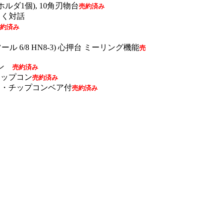
ダ1個), 10角刃物台
売約済み
くらく対話
約済み
ル 6/8 HN8-3) 心押台 ミーリング機能
売
プコン
売約済み
 チップコン
売約済み
 振止め・チップコンベア付
売約済み