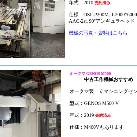
年式：2010
売約済み
仕様：OSP-P200M, T:2000*6000,
AAC-2st, 90°アンギュラヘッド
機械の写真・資料はこちら
オークマ GENOS M560
下 械
中古工作機械おすすめ N
オークマ製 立マシニングセ
型式：GENOS M560-V
年式：2019
売約済み
仕様：M460Vもあります