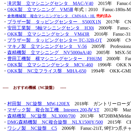
・
滝沢製 立マシニングセンタ MAC-V40
2015年 Fanuc-0
・
OKK製 立マシニング VM5Ⅲ
年式：2010 Fanuc-180is-
・
倉敷機械製 複合マシニングセンタ CMN-6A・HL
売約済み
・
ブラザー製 タッピングセンター S500X1N
2017年 CNC-C0
・
安田工業製 5軸マシニングセンタ H30i
2000年 Fanuc-16i
・
OKK製 立マシニングセンタ VM43R
2016年 Fanuc-31i
・
ブラザー製 タッピングセンター TC-32B-QT
2006年 CNC-
・
マキノ製 立マシニングセンタ V-56
2005年 Professiona
・
森精機製 立マシニング NV5000αA/40
2005年 MSX-501(F
・
豊田工機製 横マシニングセンター FH63M
2000年 Fanuc
・
OKK製 立マシニングセンタ MCV-460
1996年 OKK Neoma
・
OKK製 NC立フライス盤 MHA-650
1994年 OKK-GML T:1
----
----
おすすめ機械（NC旋盤）
・
村田製 NC旋盤 MW-120EX
2018年 ガントリーローダー
・
マザック製 複合加工機 Integrex 200-Ⅳ ST
2012年 Maz
・
森精機製 NC旋盤 NL3000/700
2013年 M720BM(Melda
・
DMG森精機製 NC複合旋盤 NLX1500Y/500
2015年 CE
・
ワシノ製 NC旋盤 C5
2006年 Fanuc-21iT, 9吋3つ爪チ