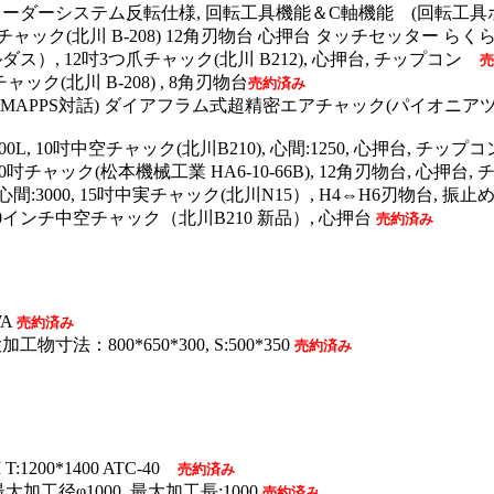
ローダーシステム反転仕様, 回転工具機能＆C軸機能 (回転工具ホル
中空チャック(北川 B-208) 12角刃物台 心押台 タッチセッター ら
ルダス）, 12吋3つ爪チャック(北川 B212), 心押台, チップコン
売
吋チャック(北川 B-208) , 8角刃物台
売約済み
ldas MAPPS対話) ダイアフラム式超精密エアチャック(パイオニアツー
00L, 10吋中空チャック(北川B210), 心間:1250, 心押台, チッ
 10吋チャック(松本機械工業 HA6-10-66B), 12角刃物台, 心押台,
L, 心間:3000, 15吋中実チャック(北川N15）, H4⇔H6刃物台,
, 10インチ中空チャック（北川B210 新品）, 心押台
売約済み
WA
売約済み
工物寸法：800*650*300, S:500*350
売約済み
T:1200*1400 ATC-40
売約済み
 最大加工径φ1000,
最大加工長:1000
売約済み