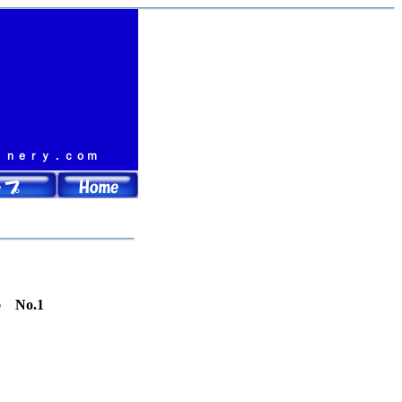
数有ります。
ｉｎｅｒｙ．ｃｏｍ
No.1