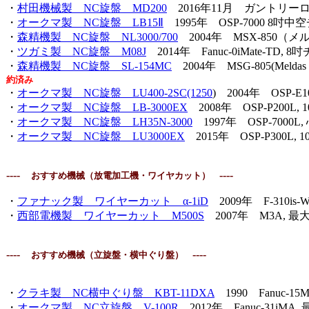
・
村田機械製 NC旋盤 MD200
2016年11月 ガントリー
・
オークマ製 NC旋盤 LB15Ⅱ
1995年 OSP-7000 8吋
・
森精機製 NC旋盤 NL3000/700
2004年 MSX-850（メ
・
ツガミ製 NC旋盤 M08J
2014年 Fanuc-0iMate-TD, 8
・
森精機製 NC旋盤
SL-154MC
2004年 MSG-805(Me
約済み
・
オークマ製 NC旋盤
LU400-2SC(1250
)
2004年 OSP-E1
・
オークマ製 NC旋盤 LB-3000EX
2008年 OSP-P200L,
・
オークマ製 NC旋盤 LH35N-3000
1997年 OSP-7000
・
オークマ製 NC旋盤 LU3000EX
2015年 OSP-P300L
----
----
おすすめ機械（放電加工機・ワイヤカット）
・
ファナック製 ワイヤーカット α-1iD
2009年 F-310is-
・
西部電機製 ワイヤーカット
M500S
2007年 M3A, 最大加
----
----
おすすめ機械（立旋盤・横中ぐり盤）
・
クラキ製 NC横中ぐり盤 KBT-11DXA
1990 Fanuc-15M 
・
オークマ製 NC立旋盤 V-100R
2012年 Fanuc-31iMA,