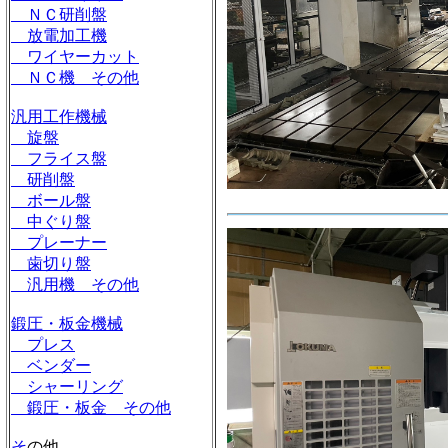
ＮＣ研削盤
放電加工機
ワイヤーカット
ＮＣ機 その他
汎用工作機械
旋盤
フライス盤
研削盤
ボール盤
中ぐり盤
プレーナー
歯切り盤
汎用機 その他
鍛圧・板金機械
プレス
ベンダー
シャーリング
鍛圧・板金 その他
そ
の他